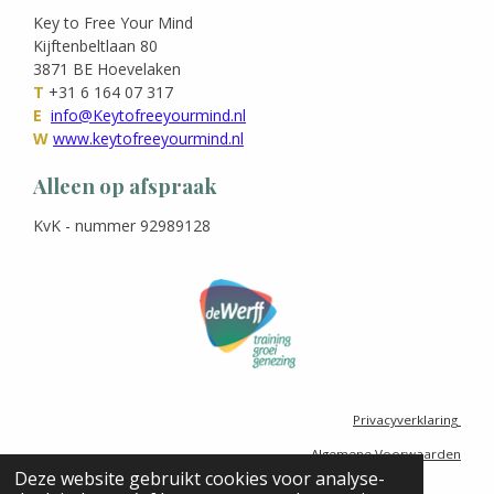
g
d
o
A
Key to Free Your Mind
r
I
o
p
Kijftenbeltlaan 80
a
n
k
p
3871 BE
Hoevelaken
m
T
+31 6 164 07 317
E
info@Keytofreeyourmind.nl
W
www.keytofreeyourmind.nl
Alleen op afspraak
KvK - nummer 92989128
Privacyverklaring
Algemene Voorwaarden
© KeyToFreeYourMind.nl
Deze website gebruikt cookies voor analyse-